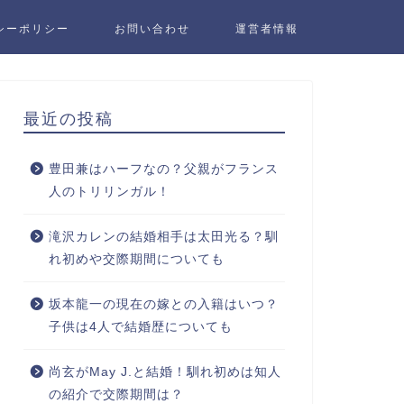
シーポリシー
お問い合わせ
運営者情報
最近の投稿
豊田兼はハーフなの？父親がフランス
人のトリリンガル！
滝沢カレンの結婚相手は太田光る？馴
れ初めや交際期間についても
坂本龍一の現在の嫁との入籍はいつ？
子供は4人で結婚歴についても
尚玄がMay J.と結婚！馴れ初めは知人
の紹介で交際期間は？