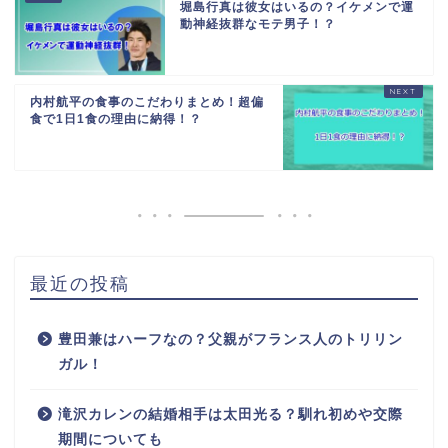
堀島行真は彼女はいるの？イケメンで運
動神経抜群なモテ男子！？
内村航平の食事のこだわりまとめ！超偏
食で1日1食の理由に納得！？
最近の投稿
豊田兼はハーフなの？父親がフランス人のトリリン
ガル！
滝沢カレンの結婚相手は太田光る？馴れ初めや交際
期間についても