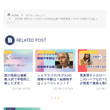
HOME
モデル・タレント
【行列】滝沢カレンのダンスの先生は誰？倖田來未・サザンの先生でもあっ
た！？
RELATED POST
ル・タレント
モデル・タレント
モデル・タレント
桁弘恵の高校は修猷
シャララジマ(モデル)の
窪真理チャカローズ
！一般入試で早稲田に
国籍や年齢は？結婚相手
このハーフなの？謎
役合格した才女！
はミュージシャン！？
が得意で資格も取得
2022年1月15日
2021年12月26日
2021年11