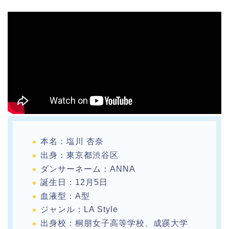
本名：塩川 杏奈
出身：東京都渋谷区
ダンサーネーム：ANNA
誕生日：12月5日
血液型：A型
ジャンル：LA Style
出身校：桐朋女子高等学校、成蹊大学