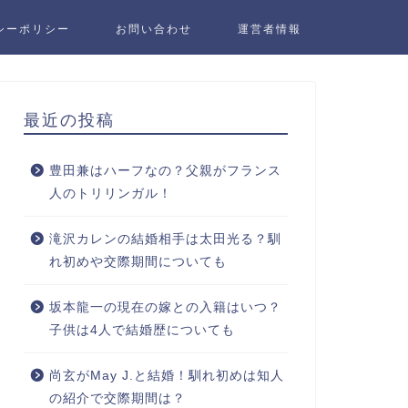
シーポリシー
お問い合わせ
運営者情報
最近の投稿
豊田兼はハーフなの？父親がフランス
人のトリリンガル！
滝沢カレンの結婚相手は太田光る？馴
れ初めや交際期間についても
坂本龍一の現在の嫁との入籍はいつ？
子供は4人で結婚歴についても
尚玄がMay J.と結婚！馴れ初めは知人
の紹介で交際期間は？