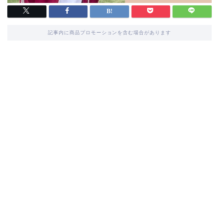
記事内に商品プロモーションを含む場合があります