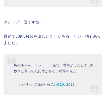
ダントツ一位ですね！
最速で50m6秒台を出したことがある、という噂もあり
ました。
あのちゃん、50メートル走で一番早かったときは6
秒台と言ってた記憶がある。納得の走り。
— いたりぃ (@italy_y)
April 20, 2022