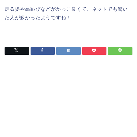
走る姿や高跳びなどがかっこ良くて、ネットでも驚い
た人が多かったようですね！