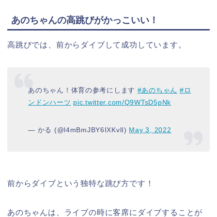
あのちゃんの高跳びがかっこいい！
高跳びでは、前からダイブして成功しています。
あのちゃん！体育の参考にします
#あのちゃん
#ロ
ンドンハーツ
pic.twitter.com/Q9WTsD5pNk
— かる (@l4mBmJBY6IXKvlI)
May 3, 2022
前からダイブという独特な跳び方です！
あのちゃんは、ライブの時に客席にダイブすることが