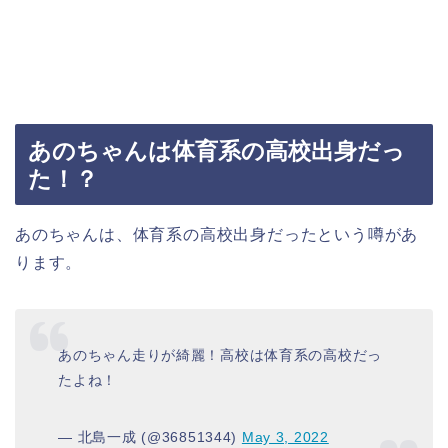
あのちゃんは体育系の高校出身だっ
た！？
あのちゃんは、体育系の高校出身だったという噂があ
ります。
あのちゃん走りが綺麗！高校は体育系の高校だっ
たよね！
— 北島一成 (@36851344)
May 3, 2022