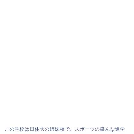
この学校は日体大の姉妹校で、スポーツの盛んな進学