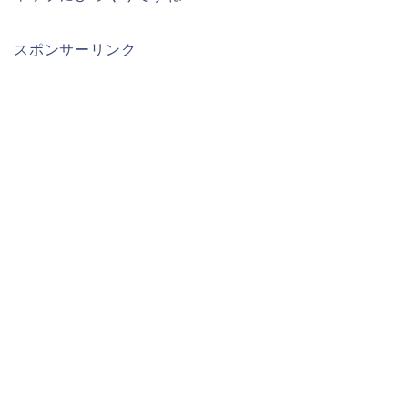
スポンサーリンク