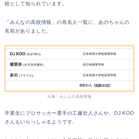
校として知られています。
「みんなの高校情報」の有名人一覧に、あのちゃんの
名前がありました。
出典：
みんなの高校情報
卒業生にプロサッカー選手の工藤壮人さんや、DJ KOO
さんもいらっしゃるようです。