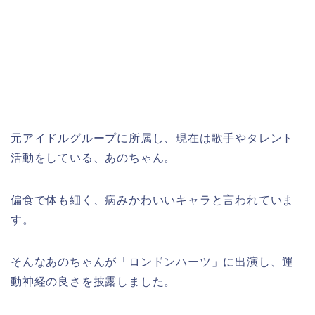
元アイドルグループに所属し、現在は歌手やタレント
活動をしている、あのちゃん。
偏食で体も細く、病みかわいいキャラと言われていま
す。
そんなあのちゃんが「ロンドンハーツ」に出演し、運
動神経の良さを披露しました。