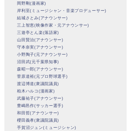
岡野剛(漫画家)
岸利至(ミュージシャン・音楽プロデューサー)
結城さとみ(アナウンサー)
三上智恵(映像作家・元アナウンサー)
三遊亭とん楽(落語家)
山田賢治(アナウンサー)
守本奈実(アナウンサー)
小野陶子(元アナウンサー)
沼田武(元千葉県知事)
森昭一郎(アナウンサー)
菅原道裕(元プロ野球選手)
渡辺博道(衆議院議員)
柏木ハルコ(漫画家)
武藤祐子(アナウンサー)
豊嶋邑作(サッカー選手)
和田哲(アナウンサー)
櫻田義孝(衆議院議員)
手賀沼ジュン(ミュージシャン)