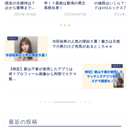
太の現在の夫婦仲は？
学！？高校は新潟の県立
の値段はいくら？ブ
動休止から復帰まで...
高校出身！
ドはxit(エックスア..
2022年1月30日
2022年6月13日
2022年3月
与田祐希の人気の理由５選！魅力は天然
で小柄だけど色気があるところｗｗ
【特定】新山千春が使用したアプリは
何？プロフィール画像から判明でステマ
疑...
最近の投稿