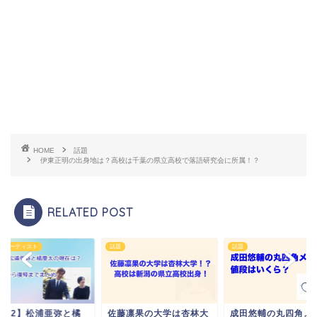
HOME
話題
伊東正明の出身地は？高校は千葉の県立高校で落語研究会に所属！？
RELATED POST
・アーティスト
話題
話題
2022】松浦亜弥と橘
佐藤凛果の大学は杏林大
成田悠輔の丸四角メ