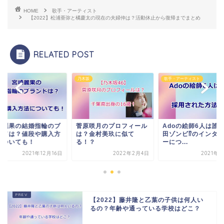
HOME
歌手・アーティスト
【2022】松浦亜弥と橘慶太の現在の夫婦仲は？活動休止から復帰までまとめ
RELATED POST
坂
歌手・アーティスト
経営者
原咲月のプロフィール
Adoの絵師6人は誰？沼
宮崎麗果の結婚指輪
？金村美玖に似て
田ゾンビ⁉のインタビュ
ランドは？値段や購
！？
ーにつ...
法についても！
2022年2月4日
2021年9月5日
2021年12
【2022】藤井隆と乙葉の子供は何人い
るの？年齢や通っている学校はどこ？