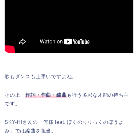
歌もダンスも上手いですよね。
その上、
作詞・作曲・編曲
も行う多彩な才能の持ち主
です。
SKY-HIさんの「何様 feat. ぼくのりりっくのぼうよ
み」では編曲を担当。