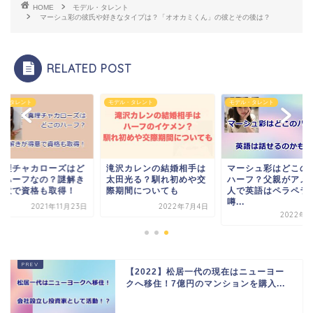
HOME
モデル・タレント
マーシュ彩の彼氏や好きなタイプは？「オオカミくん」の彼とその後は？
RELATED POST
ル・タレント
モデル・タレント
モデル・タレント
真理チャカローズはど
滝沢カレンの結婚相手は
マーシュ彩はどこの
のハーフなの？謎解き
太田光る？馴れ初めや交
ハーフ？父親がアメ
得意で資格も取得！
際期間についても
人で英語はペラペラ
噂...
2021年11月23日
2022年7月4日
2022年1
【2022】松居一代の現在はニューヨー
クへ移住！7億円のマンションを購入...