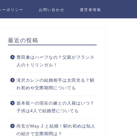
シーポリシー
お問い合わせ
運営者情報
最近の投稿
豊田兼はハーフなの？父親がフランス
人のトリリンガル！
滝沢カレンの結婚相手は太田光る？馴
れ初めや交際期間についても
坂本龍一の現在の嫁との入籍はいつ？
子供は4人で結婚歴についても
尚玄がMay J.と結婚！馴れ初めは知人
の紹介で交際期間は？