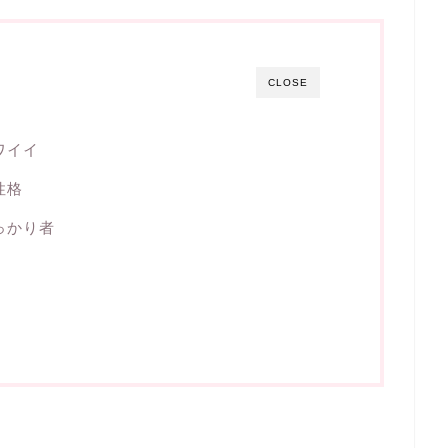
CLOSE
ワイイ
性格
っかり者