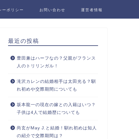
シーポリシー
お問い合わせ
運営者情報
最近の投稿
豊田兼はハーフなの？父親がフランス
人のトリリンガル！
滝沢カレンの結婚相手は太田光る？馴
れ初めや交際期間についても
坂本龍一の現在の嫁との入籍はいつ？
子供は4人で結婚歴についても
尚玄がMay J.と結婚！馴れ初めは知人
の紹介で交際期間は？